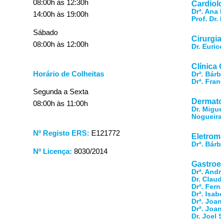
08:00h às 12:30h
Cardiol
Drª. Ana
14:00h às 19:00h
Prof. Dr
Sábado
Cirurgi
08:00h às 12:00h
Dr. Euri
Clínica 
Horário de Colheitas
Drª. Bár
Drª. Fra
Segunda a Sexta
Dermato
08:00h às 11:00h
Dr. Migue
Nogueir
Nº Registo ERS:
E121772
Eletrom
Drª. Bár
Nº Licença:
8030/2014
Gastroe
Drª. And
Dr. Clau
Drª. Fer
Drª. Isab
Drª. Joan
Drª. Joan
Dr. Joel 