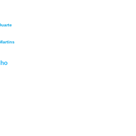
Duarte
Martins
lho