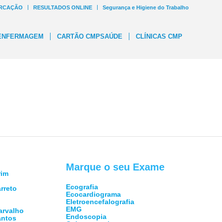
RCAÇÃO
RESULTADOS ONLINE
Segurança e Higiene do Trabalho
ENFERMAGEM
CARTÃO CMPSAÚDE
CLÍNICAS CMP
Marque o seu Exame
rim
Ecografia
rreto
Ecocardiograma
Eletroencefalografia
EMG
Carvalho
Endoscopia
antos