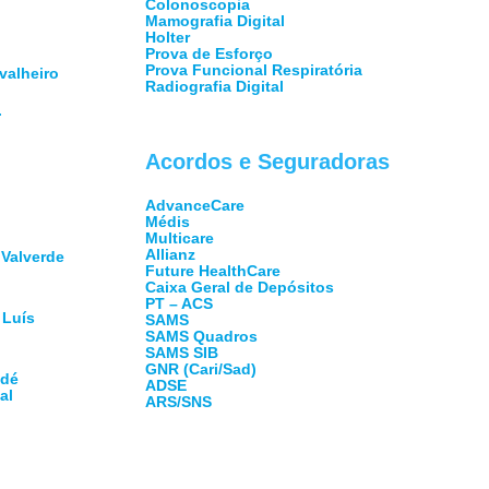
Colonoscopia
Mamografia Digital
Holter
Prova de Esforço
Prova Funcional Respiratória
valheiro
Radiografia Digital
r
Acordos e Seguradoras
o
AdvanceCare
Médis
Multicare
Allianz
 Valverde
Future HealthCare
Caixa Geral de Depósitos
PT – ACS
 Luís
SAMS
SAMS Quadros
SAMS SIB
GNR (Cari/Sad)
ndé
ADSE
al
ARS/SNS