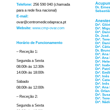
Acupun
Telefone:
256 590 040 (chamada
Dr. Erne
para a rede fixa nacional)
Sebasti
E-mail:
Anestes
ovar@centromedicodapraca.pt
Drª. Glór
Website:
www.cmp-ovar.com
Drª. Mig
Drª. Dani
Dr. José
Drª. Tere
Horário de Funcionamento
Drª. Dan
Drª. Cát
Dr. Brun
– Receção 1:
Drª. Ana 
Drª. Ana
Segunda a Sexta
Drª. Hele
Drª. Isab
08:00h às 12:30h
Drª. Patr
14:00h às 18:00h
Drª. Emíl
Drª. Inês
Drª. Cat
Sábado
Drª. Inês
08:00h às 12:00h
Drª. Ana
Dr. Orla
Drª. Su
– Receção 2:
Drª. Tere
Drª. Nád
Segunda a Sexta