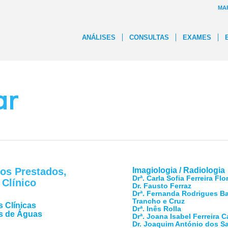
MA
ANÁLISES
CONSULTAS
EXAMES
ar
os Prestados,
Imagiologia / Radiologia
Drª. Carla Sofia Ferreira Flo
 Clínico
Dr. Fausto Ferraz
Drª. Fernanda Rodrigues Ba
Trancho e Cruz
s Clínicas
Drª. Inês Rolla
s de Águas
Drª. Joana Isabel Ferreira 
Dr. Joaquim António dos S