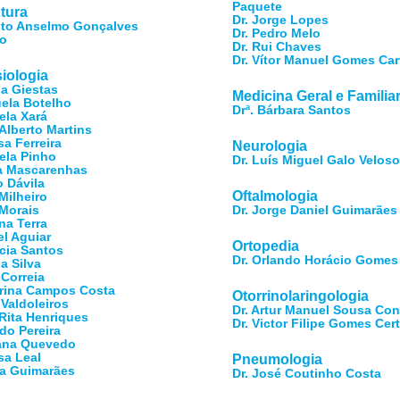
Paquete
tura
Dr. Jorge Lopes
sto Anselmo Gonçalves
Dr. Pedro Melo
ão
Dr. Rui Chaves
Dr. Vítor Manuel Gomes Car
iologia
ia Giestas
Medicina Geral e Familia
uela Botelho
Drª. Bárbara Santos
ela Xará
 Alberto Martins
sa Ferreira
Neurologia
iela Pinho
Dr. Luís Miguel Galo Velos
ia Mascarenhas
o Dávila
Oftalmologia
Milheiro
 Morais
Dr. Jorge Daniel Guimarães
na Terra
el Aguiar
Ortopedia
ícia Santos
Dr. Orlando Horácio Gomes
ia Silva
 Correia
arina Campos Costa
Otorrinolaringologia
 Valdoleiros
Dr. Artur Manuel Sousa Co
 Rita Henriques
Dr. Victor Filipe Gomes Cert
ndo Pereira
sana Quevedo
sa Leal
Pneumologia
ia Guimarães
Dr. José Coutinho Costa