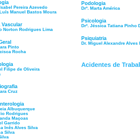
ogia
Podologia
 Isabel Pereira Azevedo
Drª. Marta América
. Luís Manuel Bastos Moura
Psicologia
a Vascular
Drª. Jéssica Tatiana Pinho 
co Norton Rodrigues Lima
Psiquiatria
Geral
Dr. Miguel Alexandre Alves 
bara Pinto
ncisca Rocha
Acidentes de Traba
logia
l Filipe de Oliveira
a
iografia
bara Cruz
nterologia
reia Albuquerque
dio Rodrigues
nanda Maçoas
el Garrido
a Inês Alves Silva
a Silva
Silva