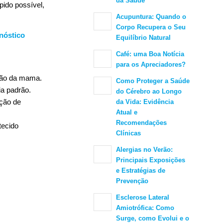
da Saúde
ido possível,
Acupuntura: Quando o
Corpo Recupera o Seu
nóstico
Equilíbrio Natural
Café: uma Boa Notícia
para os Apreciadores?
ução da mama.
Como Proteger a Saúde
a padrão.
do Cérebro ao Longo
eção de
da Vida: Evidência
Atual e
Recomendações
tecido
Clínicas
Alergias no Verão:
Principais Exposições
e Estratégias de
Prevenção
Esclerose Lateral
Amiotrófica: Como
Surge, como Evolui e o