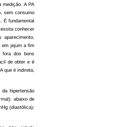
a medição. A PA
so, sem consumo
s. É fundamental
cessita conhecer
 aparecimento,
e em jejum a fim
A fora dos bons
il de obter e é
A que é indireta,
 da hipertensão
mal): abaixo de
g (diastólica);