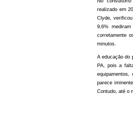
No consultóri
realizado em 2
Clyde, verific
9,6% mediram 
corretamente o
minutos.
A educação do p
PA, pois a fal
equipamentos, d
parece iminent
Contudo, até o 