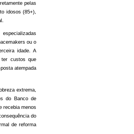
iretamente pelas
to idosos (85+),
l.
 especializadas
pacemakers ou o
rceira idade. A
 ter custos que
esposta atempada
obreza extrema,
dos do Banco de
ce recebia menos
 consequência do
rmal de reforma