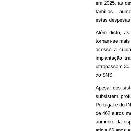
em 2025, as des
famílias – aume
estas despesas 
Além disto, as
tornam-se mais
acesso a cuida
implantação tr
ultrapassam 30 
do SNS.
Apesar dos sis
subsistem prof
Portugal e do I
de 462 euros me
aumento da esp
atinja 66 anos