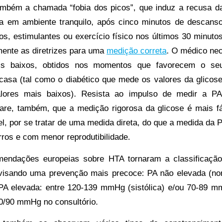
ambém a chamada “fobia dos picos”, que induz a recusa d
a em ambiente tranquilo, após cinco minutos de descan
ros, estimulantes ou exercício físico nos últimos 30 minuto
mente as diretrizes para uma
medição correta
. O médico ne
is baixos, obtidos nos momentos que favorecem o seu
asa (tal como o diabético que mede os valores da glicos
lores mais baixos). Resista ao impulso de medir a P
re, também, que a medição rigorosa da glicose é mais fác
l, por se tratar de uma medida direta, do que a medida da P
rros e com menor reprodutibilidade.
endações europeias sobre HTA tornaram a classificação
 visando uma prevenção mais precoce: PA não elevada (nor
A elevada: entre 120-139 mmHg (sistólica) e/ou 70-89 mmH
0/90 mmHg no consultório.