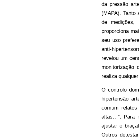
da pressão art
(MAPA). Tanto 
de medições, 
proporciona mai
seu uso prefere
anti-hipertenso
revelou um cen
monitorização 
realiza qualque
O controlo dom
hipertensão art
comum relatos
altas…”. Para 
ajustar o braç
Outros detesta