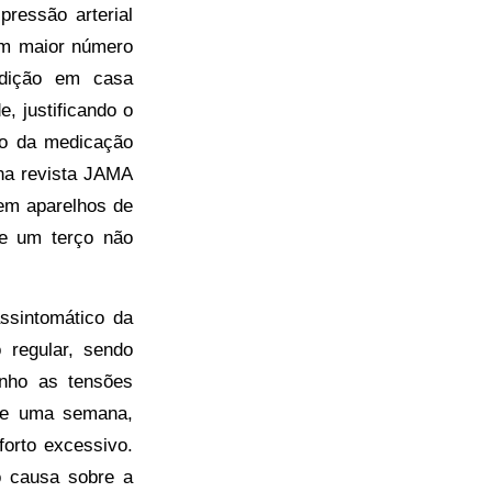
ressão arterial
um maior número
edição em casa
, justificando o
ção da medicação
 na revista JAMA
em aparelhos de
te um terço não
ssintomático da
o regular, sendo
nho as tensões
nte uma semana,
orto excessivo.
o causa sobre a