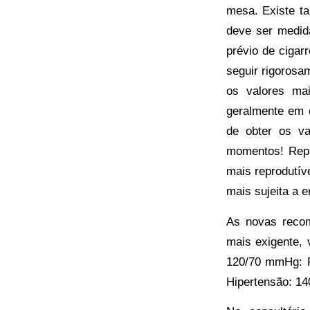
mesa. Existe t
deve ser medid
prévio de cigar
seguir rigorosa
os valores ma
geralmente em c
de obter os va
momentos! Repa
mais reprodutíve
mais sujeita a e
As novas recom
mais exigente,
120/70 mmHg: P
Hipertensão: 14