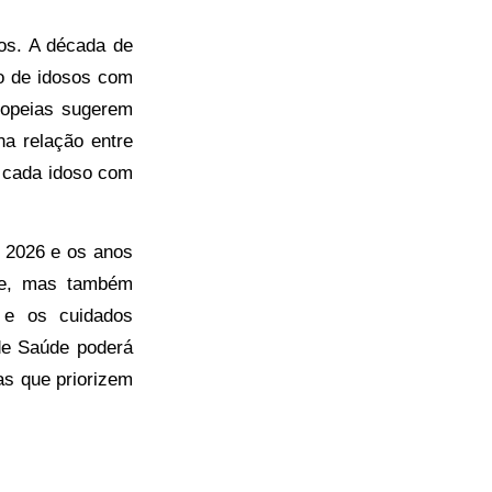
os. A década de
o de idosos com
ropeias sugerem
na relação entre
r cada idoso com
 2026 e os anos
de, mas também
 e os cuidados
 de Saúde poderá
as que priorizem