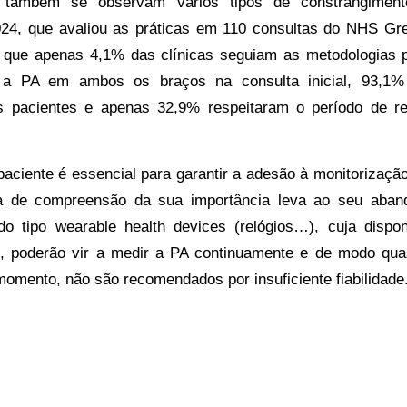
o também se observam vários tipos de constrangimen
024, que avaliou as práticas em 110 consultas do NHS Gr
ou que apenas 4,1% das clínicas seguiam as metodologias 
a PA em ambos os braços na consulta inicial, 93,1% 
s pacientes e apenas 32,9% respeitaram o período de r
aciente é essencial para garantir a adesão à monitorização
ta de compreensão da sua importância leva ao seu aba
o tipo wearable health devices (relógios…), cuja disponi
e, poderão vir a medir a PA continuamente e de modo quas
momento, não são recomendados por insuficiente fiabilidade