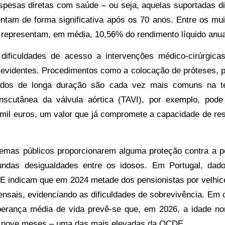
pesas diretas com saúde – ou seja, aquelas suportadas d
ntam de forma significativa após os 70 anos. Entre os mui
representam, em média, 10,56% do rendimento líquido anua
 dificuldades de acesso a intervenções médico-cirúrgicas
 evidentes. Procedimentos como a colocação de próteses, 
dos de longa duração são cada vez mais comuns na te
anscutânea da válvula aórtica (TAVI), por exemplo, pode
mil euros, um valor que já compromete a capacidade de r
temas públicos proporcionarem alguma proteção contra a p
undas desigualdades entre os idosos. Em Portugal, da
NE indicam que em 2024 metade dos pensionistas por velhi
nsais, evidenciando as dificuldades de sobrevivência. Em
erança média de vida prevê-se que, em 2026, a idade no
 e nove meses – uma das mais elevadas da OCDE.