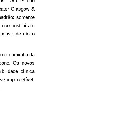
tos. Um estudo
eater Glasgow &
padrão; somente
não instruíram
epouso de cinco
 no domicílio da
ndono. Os novos
bilidade clínica
e impercetível.
.