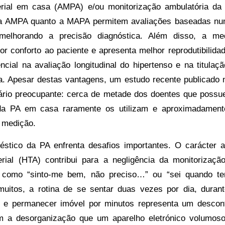
erial em casa (AMPA) e/ou monitorização ambulatória da p
a AMPA quanto a MAPA permitem avaliações baseadas n
melhorando a precisão diagnóstica. Além disso, a m
or conforto ao paciente e apresenta melhor reprodutibilidade
ncial na avaliação longitudinal do hipertenso e na titula
ra. Apesar destas vantagens, um estudo recente publicado
ário preocupante: cerca de metade dos doentes que possu
da PA em casa raramente os utilizam e aproximadamen
r medição.
éstico da PA enfrenta desafios importantes. O carácter a
erial (HTA) contribui para a negligência da monitorizaçã
 como “sinto-me bem, não preciso…” ou “sei quando te
muitos, a rotina de se sentar duas vezes por dia, dura
al e permanecer imóvel por minutos representa um desconf
m a desorganização que um aparelho eletrónico volumos