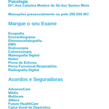
Psicologia
Drª. Ana Catarina Martins de Sá dos Santos Mota
Marcações presencialmente ou pelo 256 930 467.
Marque o seu Exame
Ecografia
Ecocardiograma
Eletroencefalografia
EMG
Endoscopia
Colonoscopia
Mamografia Digital
Holter
Prova de Esforço
Prova Funcional Respiratória
Radiografia Digital
Acordos e Seguradoras
AdvanceCare
Médis
Multicare
Allianz
Future HealthCare
Caixa Geral de Depósitos