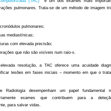
Computorizada (TAC)
é um dos exames mais important
erações pulmonares. Trata-se de um método de imagem tri
micronódulos pulmonares;
as mediastínicas;
uturas com elevada precisão;
erações que não são visíveis num raio-x.
levada resolução, a TAC oferece uma acuidade diagnó
tificar lesões em fases iniciais – momento em que o tra
 de Radiologia desempenham um papel fundamental n
iariamente exames que contribuem para a deteç
e, para salvar vidas.