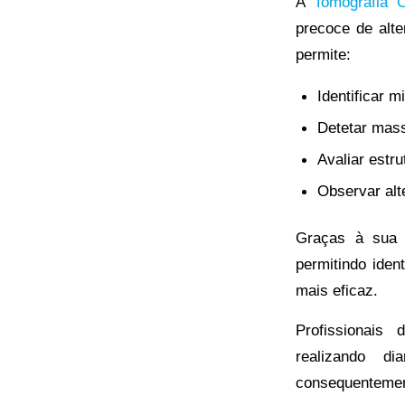
A
Tomografia 
precoce de alt
permite:
Identificar 
Detetar mass
Avaliar estr
Observar alt
Graças à sua e
permitindo iden
mais eficaz.
Profissionais
realizando d
consequentement