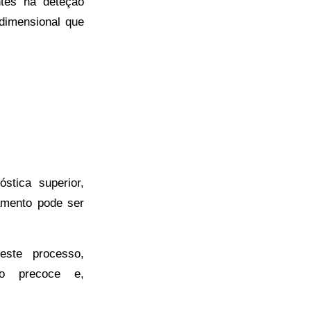
es na deteção
dimensional que
stica superior,
tamento pode ser
este processo,
ão precoce e,