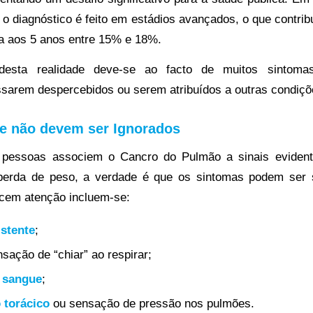
o diagnóstico é feito em estádios avançados, o que contrib
a aos 5 anos entre 15% e 18%.
desta realidade deve-se ao facto de muitos sintom
ssarem despercebidos ou serem atribuídos a outras condiçõe
e não devem ser Ignorados
pessoas associem o Cancro do Pulmão a sinais eviden
 perda de peso, a verdade é que os sintomas podem ser s
ecem atenção incluem-se:
istente
;
sação de “chiar” ao respirar;
 sangue
;
 torácico
ou sensação de pressão nos pulmões.