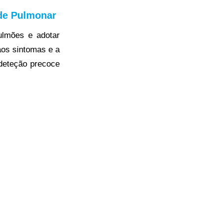
de Pulmonar
ulmões e adotar
aos sintomas e a
deteção precoce