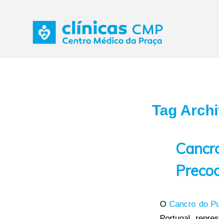
Tag Archi
Cancr
Precoc
O
Cancro do P
Portugal, repre