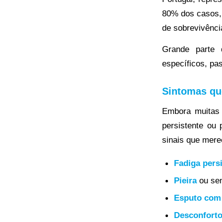
80% dos casos, 
de sobrevivênci
Grande parte 
específicos, pa
Sintomas qu
Embora muitas 
persistente ou
sinais que mer
Fadiga pers
Pieira
ou sen
Esputo com
Desconforto