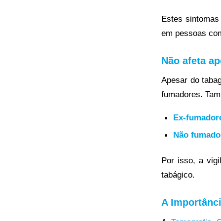
Estes sintomas 
em pessoas com 
Não afeta a
Apesar do tabag
fumadores. Tam
Ex-fumador
Não fumado
Por isso, a vig
tabágico.
A Importânc