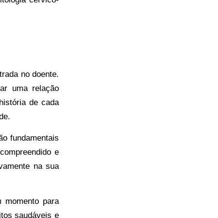
trada no doente.
iar uma relação
istória de cada
de.
são fundamentais
 compreendido e
ivamente na sua
um momento para
itos saudáveis e