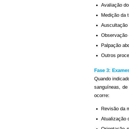
Avaliação do
Medição da t
Auscultação 
Observação d
Palpação ab
Outros proce
Fase 3: Exame
Quando indicado
sanguíneas, de
ocorre:
Revisão da m
Atualização 
Orientação p