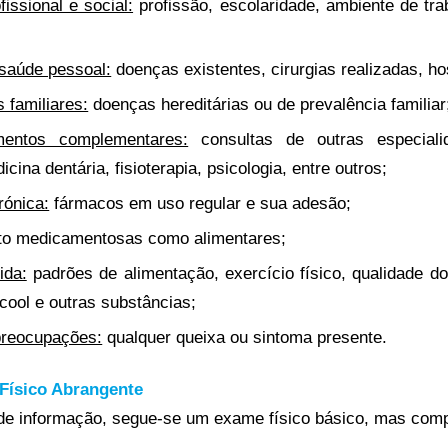
issional e social:
profissão, escolaridade, ambiente de tra
 saúde pessoal:
doenças existentes, cirurgias realizadas, ho
 familiares:
doenças hereditárias ou de prevalência familiar
entos complementares:
consultas de outras especiali
icina dentária, fisioterapia, psicologia, entre outros;
rónica:
fármacos em uso regular e sua adesão;
to medicamentosas como alimentares;
ida:
padrões de alimentação, exercício físico, qualidade 
lcool e outras substâncias;
preocupações:
qualquer queixa ou sintoma presente.
Físico Abrangente
de informação, segue-se um exame físico básico, mas compl