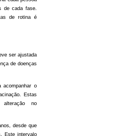
s de cada fase.
as de rotina é
eve ser ajustada
sença de doenças
ra acompanhar o
acinação. Estas
 alteração no
anos, desde que
. Este intervalo