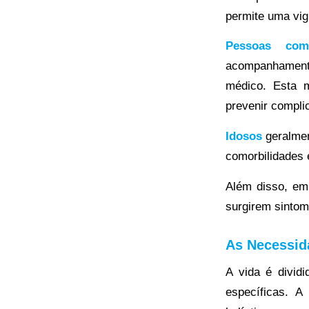
permite uma vig
Pessoas com
acompanhamento 
médico. Esta m
prevenir compli
Idosos
geralmen
comorbilidades 
Além disso, em
surgirem sintom
As Necessid
A vida é divid
específicas. 