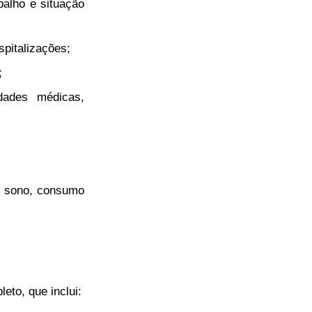
balho e situação
spitalizações;
;
dades médicas,
do sono, consumo
eto, que inclui: