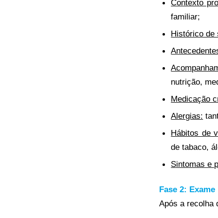
Contexto prof
familiar;
Histórico de
Antecedentes
Acompanham
nutrição, med
Medicação c
Alergias:
tan
Hábitos de v
de tabaco, á
Sintomas e 
Fase 2: Exame 
Após a recolha 