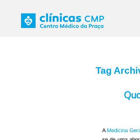
Tag Archi
Qua
A
Medicina Gera
se de uma abor