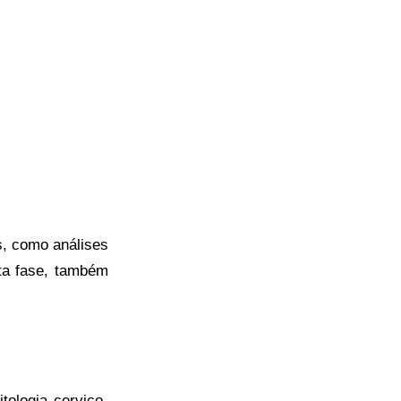
;
s, como análises
ta fase, também
tologia cervico-