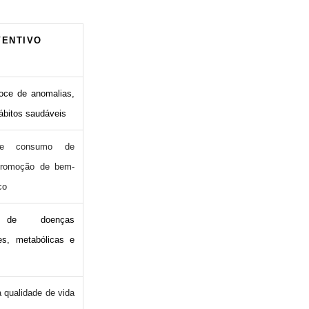
VENTIVO
oce de anomalias,
ábitos saudáveis
de consumo de
promoção de bem-
co
o de doenças
res, metabólicas e
 qualidade de vida