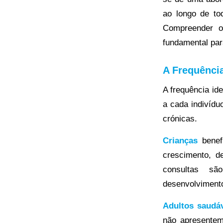
ao longo de to
Compreender o
fundamental par
A Frequênci
A frequência id
a cada indivídu
crónicas.
Crianças
benef
crescimento, d
consultas sã
desenvolvimento
Adultos saudá
não apresentem 