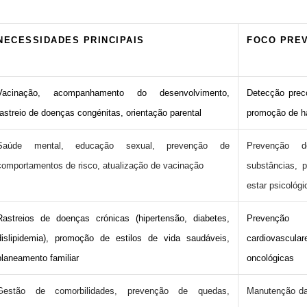
NECESSIDADES PRINCIPAIS
FOCO PRE
Vacinação, acompanhamento do desenvolvimento,
Detecção prec
rastreio de doenças congénitas, orientação parental
promoção de h
Saúde mental, educação sexual, prevenção de
Prevenção 
comportamentos de risco, atualização de vacinação
substâncias, 
estar psicológi
Rastreios de doenças crónicas (hipertensão, diabetes,
Prevençã
dislipidemia), promoção de estilos de vida saudáveis,
cardiovascula
planeamento familiar
oncológicas
Gestão de comorbilidades, prevenção de quedas,
Manutenção da