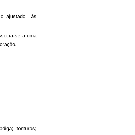
ico ajustado às
associa-se a uma
coração.
diga; tonturas;