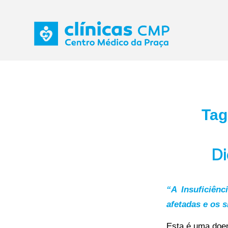
Tag
Di
“A Insuficiênc
afetadas e os 
Esta é uma doen