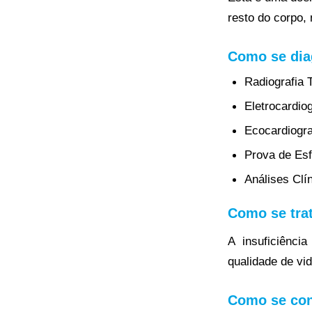
resto do corpo,
Como se diag
Radiografia 
Eletrocardio
Ecocardiogr
Prova de Esf
Análises Clí
Como se trat
A insuficiênci
qualidade de vi
Como se con