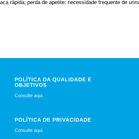
aca rápida; perda de apetite; necessidade frequente de urina
POLÍTICA DA QUALIDADE E
OBJETIVOS
Consulte
aqui
.
POLÍTICA DE PRIVACIDADE
Consulte
aqui
.