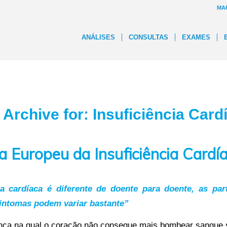
MA
ANÁLISES
CONSULTAS
EXAMES
 Archive for:
Insuficiência Card
a Europeu da Insuficiência Cardí
ia cardíaca é diferente de doente para doente, as pa
sintomas podem variar bastante”
ça na qual o coração não consegue mais bombear sangue s