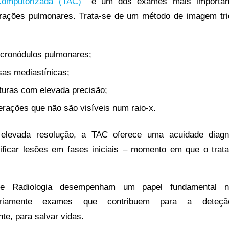
Computorizada (TAC)
é um dos exames mais important
erações pulmonares. Trata-se de um método de imagem tri
micronódulos pulmonares;
as mediastínicas;
uturas com elevada precisão;
erações que não são visíveis num raio-x.
levada resolução, a TAC oferece uma acuidade diagnó
tificar lesões em fases iniciais – momento em que o tra
 de Radiologia desempenham um papel fundamental n
iariamente exames que contribuem para a deteç
e, para salvar vidas.