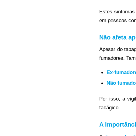
Estes sintomas 
em pessoas com 
Não afeta a
Apesar do tabag
fumadores. Tam
Ex-fumador
Não fumado
Por isso, a vig
tabágico.
A Importânc