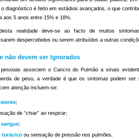
o diagnóstico é feito em estádios avançados, o que contrib
a aos 5 anos entre 15% e 18%.
desta realidade deve-se ao facto de muitos sintom
ssarem despercebidos ou serem atribuídos a outras condiçõe
e não devem ser Ignorados
pessoas associem o Cancro do Pulmão a sinais eviden
 perda de peso, a verdade é que os sintomas podem ser s
ecem atenção incluem-se:
istente
;
sação de “chiar” ao respirar;
 sangue
;
 torácico
ou sensação de pressão nos pulmões.