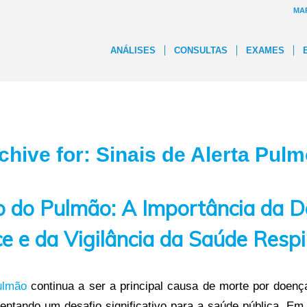
MA
ANÁLISES
CONSULTAS
EXAMES
chive for:
Sinais de Alerta Pul
o do Pulmão: A Importância da D
e e da Vigilância da Saúde Respi
ulmão
continua a ser a principal causa de morte por doen
sentando um desafio significativo para a saúde pública. E