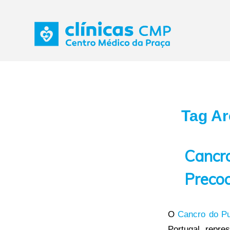
Tag Ar
Cancr
Precoc
O
Cancro do P
Portugal, repre