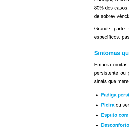
80% dos casos, 
de sobrevivênci
Grande parte 
específicos, pa
Sintomas qu
Embora muitas 
persistente ou
sinais que mer
Fadiga pers
Pieira
ou sen
Esputo com
Desconforto