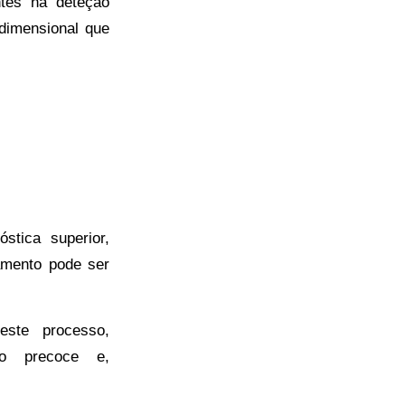
es na deteção
dimensional que
stica superior,
tamento pode ser
este processo,
ão precoce e,