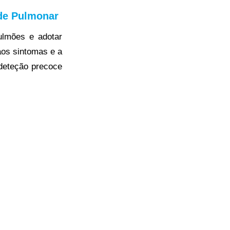
de Pulmonar
ulmões e adotar
aos sintomas e a
deteção precoce