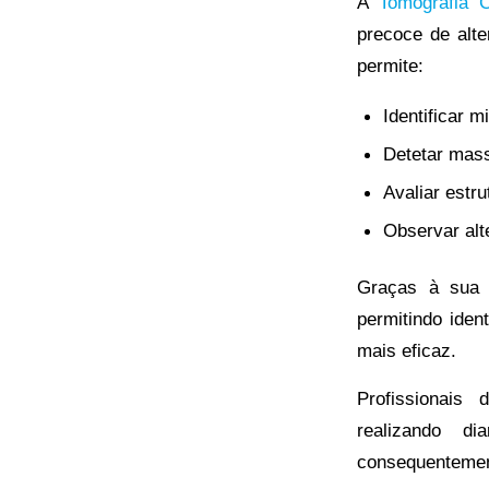
A
Tomografia 
precoce de alt
permite:
Identificar 
Detetar mass
Avaliar estr
Observar alt
Graças à sua e
permitindo iden
mais eficaz.
Profissionais
realizando d
consequentement