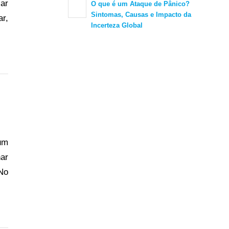
ar
O que é um Ataque de Pânico?
Sintomas, Causas e Impacto da
r,
Incerteza Global
um
ar
No