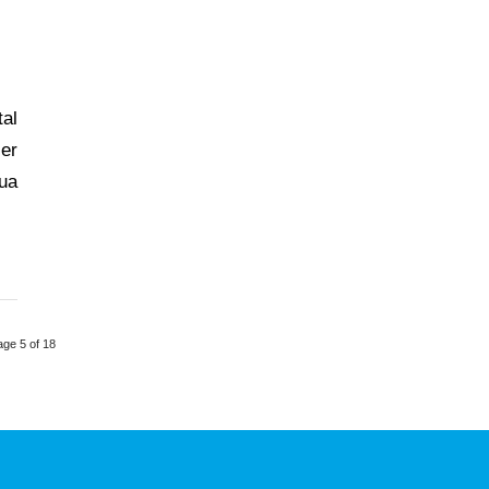
tal
er
ua
age 5 of 18