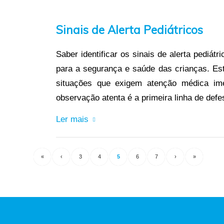
Sinais de Alerta Pediátricos
Saber identificar os sinais de alerta pediát
para a segurança e saúde das crianças. Est
situações que exigem atenção médica ime
observação atenta é a primeira linha de defe
Ler mais
«
‹
3
4
5
6
7
›
»