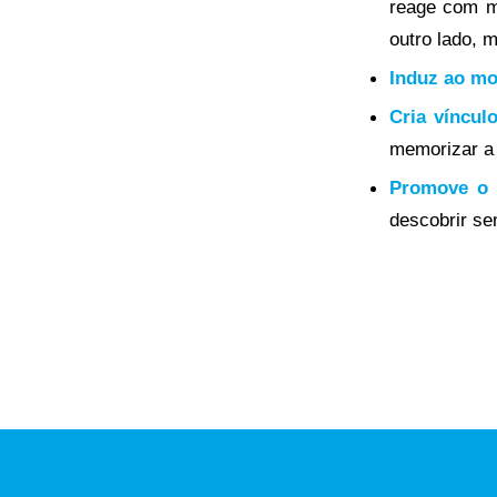
reage com m
outro lado, 
Induz ao m
Cria víncul
memorizar a 
Promove o 
descobrir se