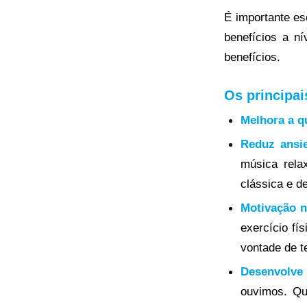
É importante es
benefícios a ní
benefícios.
Os principai
Melhora a q
Reduz ansi
música rela
clássica e d
Motivação n
exercício fí
vontade de te
Desenvolve
ouvimos. Qu