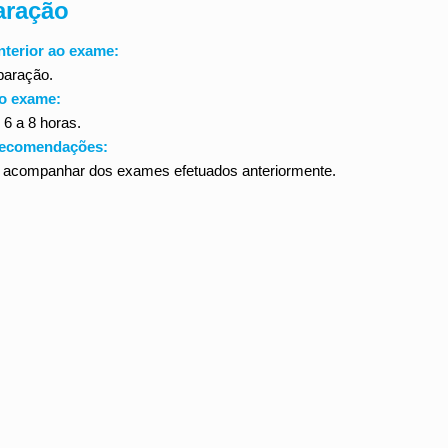
aração
nterior ao exame:
aração.
do exame:
 6 a 8 horas.
recomendações:
 acompanhar dos exames efetuados anteriormente.