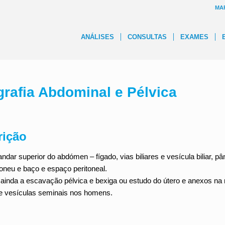
MA
ANÁLISES
CONSULTAS
EXAMES
rafia Abdominal e Pélvica
rição
andar superior do abdómen – fígado, vias biliares e vesícula biliar, p
toneu e baço e espaço peritoneal.
ainda a escavação pélvica e bexiga ou estudo do útero e anexos na 
 e vesículas seminais nos homens.